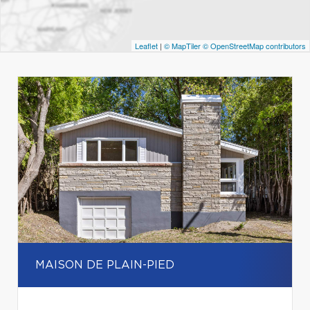
Leaflet
|
© MapTiler
© OpenStreetMap contributors
MAISON DE PLAIN-PIED