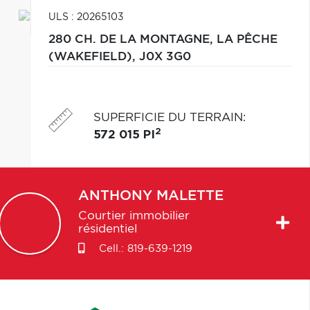
ULS : 20265103
280 CH. DE LA MONTAGNE,
LA PÊCHE
(WAKEFIELD),
J0X 3G0
SUPERFICIE DU TERRAIN
:
2
572 015 PI
ANTHONY
MALETTE
Courtier immobilier
résidentiel
Cell.:
819-639-1219