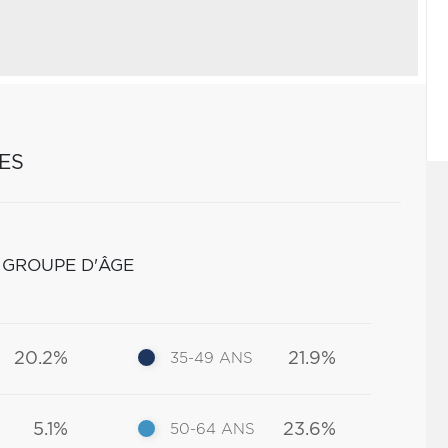
ES
 GROUPE D'ÂGE
20.2%
21.9%
35-49 ANS
5.1%
23.6%
50-64 ANS