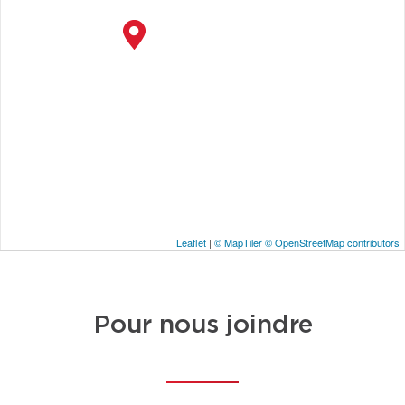
Leaflet
|
© MapTiler
© OpenStreetMap contributors
Pour nous joindre