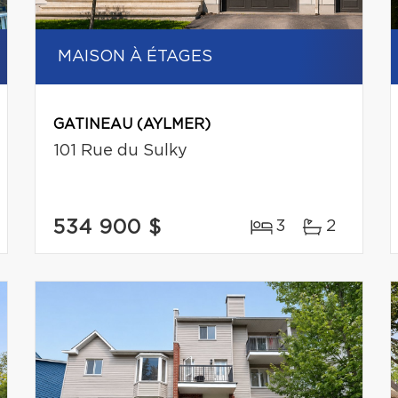
MAISON À ÉTAGES
GATINEAU (AYLMER)
101 Rue du Sulky
534 900 $
3
2