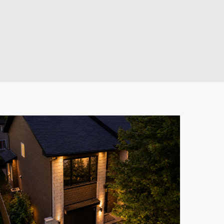
Leaflet
|
© MapTiler
© OpenStreetMap contributors