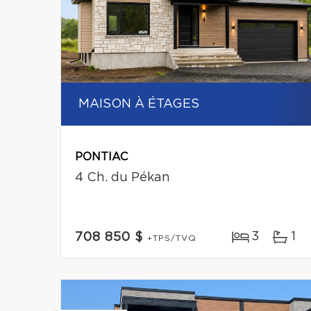
MAISON À ÉTAGES
PONTIAC
4 Ch. du Pékan
3
1
708 850 $
+TPS/TVQ