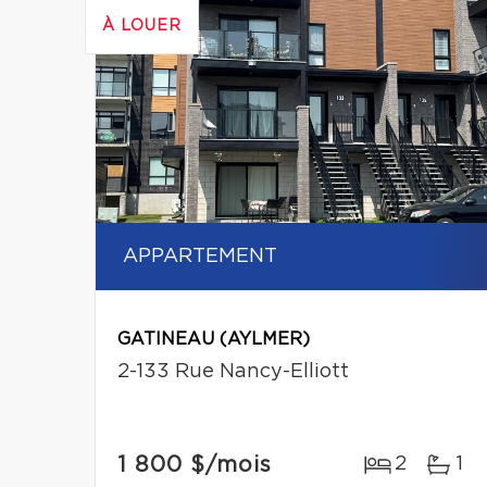
À LOUER
APPARTEMENT
GATINEAU (AYLMER)
2-133 Rue Nancy-Elliott
1 800 $
/mois
2
1