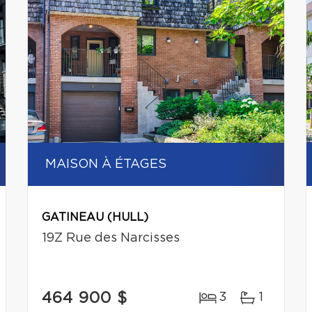
MAISON À ÉTAGES
GATINEAU (HULL)
19Z Rue des Narcisses
464 900 $
3
1