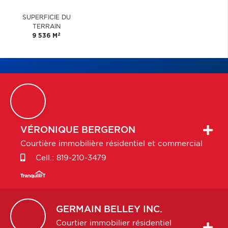
SUPERFICIE DU
TERRAIN
2
9 536 M
VÉRONIQUE
BERGERON
Courtière immobilière résidentiel et commercial
Cell.:
819-210-3479
GERMAIN
BELLEY INC.
Courtier immobilier résidentiel