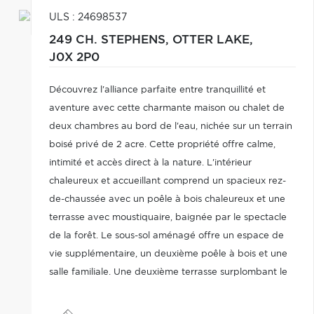
ULS : 24698537
249 CH. STEPHENS,
OTTER LAKE,
J0X 2P0
Découvrez l'alliance parfaite entre tranquillité et
aventure avec cette charmante maison ou chalet de
deux chambres au bord de l'eau, nichée sur un terrain
boisé privé de 2 acre. Cette propriété offre calme,
intimité et accès direct à la nature. L'intérieur
chaleureux et accueillant comprend un spacieux rez-
de-chaussée avec un poêle à bois chaleureux et une
terrasse avec moustiquaire, baignée par le spectacle
de la forêt. Le sous-sol aménagé offre un espace de
vie supplémentaire, un deuxième poêle à bois et une
salle familiale. Une deuxième terrasse surplombant le
lac est idéale pour des soirées relaxantes.