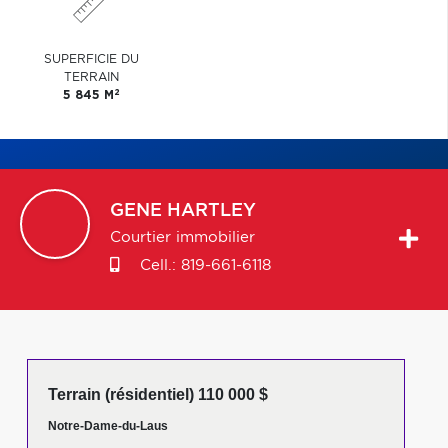
SUPERFICIE DU
TERRAIN
2
5 845 M
GENE
HARTLEY
Courtier immobilier
Cell.:
819-661-6118
Terrain (résidentiel) 110 000 $
Notre-Dame-du-Laus