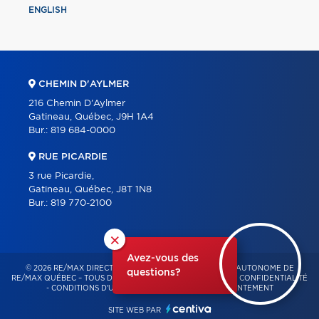
ENGLISH
CHEMIN D'AYLMER
216 Chemin D'Aylmer
Gatineau, Québec, J9H 1A4
Bur.:
819 684-0000
RUE PICARDIE
3 rue Picardie,
Gatineau, Québec, J8T 1N8
Bur.:
819 770-2100
×
Avez-vous des
© 2026 RE/MAX DIRECT – FRANCHISÉ INDÉPENDANT ET AUTONOME DE
questions?
RE/MAX QUÉBEC – TOUS DROITS RÉSERVÉS -
POLITIQUE DE CONFIDENTIALITÉ
-
CONDITIONS D'UTILISATION
-
GESTION DU CONSENTEMENT
SITE WEB PAR