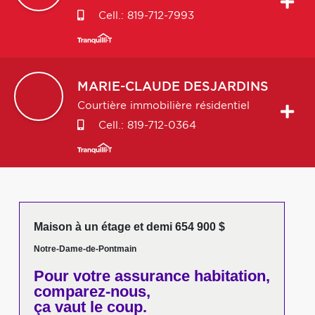
Cell.:
819-712-7993
MARIE-CLAUDE
DESJARDINS
Courtière immobilière résidentiel
Cell.:
819-712-0364
Maison à un étage et demi 654 900 $
Notre-Dame-de-Pontmain
Pour votre
assurance habitation,
comparez-nous,
ça vaut le coup.