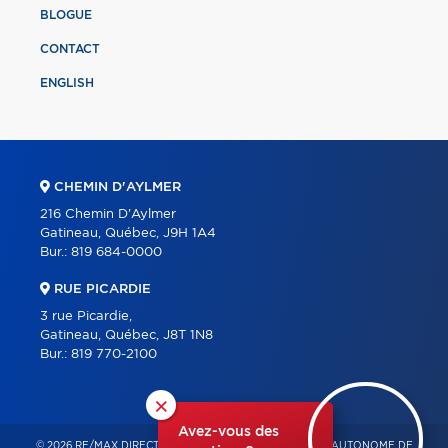
BLOGUE
CONTACT
ENGLISH
CHEMIN D'AYLMER
216 Chemin D'Aylmer
Gatineau, Québec, J9H 1A4
Bur.:
819 684-0000
RUE PICARDIE
3 rue Picardie,
Gatineau, Québec, J8T 1N8
Bur.:
819 770-2100
×
Avez-vous des
© 2026 RE/MAX DIRECT – FRANCHISÉ INDÉPENDANT ET AUTONOME DE