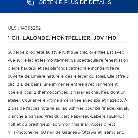
OBTENIR PLUS DE DÉTAILS
ULS : 14953262
1 CH. LALONDE,
MONTPELLIER,
J0V 1M0
Superbe propriété au style rustique chic, orientée Est avec
vue sur le lac et les montagnes. Sa spectaculaire fenestration
pleine hauteur et ses plafonds cathédrale inondent l'aire
ouverte de lumière naturelle dès le lever du soleil. Elle offre 3
càc, 2 s. de bains, une immense entrée avec rangement,
poêle à bois, 2 thermopompes, 3 garages chauffés, dont un
atelier. Cour arrière intime aménagée avec spa et gazebo. À
2 pas de l'accès notarié au lac Schryer pour baignade, kayak,
planche à pagaie. Près du parc Papineau-Labelle (SEPAQ),
golf et du prestigieux lac Simon (marina). Accès direct
VTT/motoneige. 60 min de Gatineau/Ottawa et Tremblant.