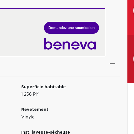
Demandez une soumission
Superficie habitable
2
1 256 Pi
Revêtement
Vinyle
Inst. laveuse-sécheuse