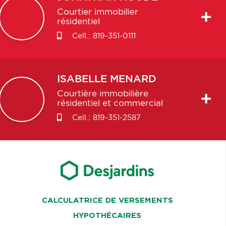
Courtier immobilier
résidentiel
Cell.:
819-351-0111
ISABELLE
MENARD
Courtière immobilière
résidentiel et commercial
Cell.:
819-351-2587
CALCULATRICE DE VERSEMENTS
HYPOTHÉCAIRES