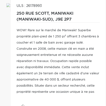
ULS : 26178993
250 RUE SCOTT,
MANIWAKI
(MANIWAKI-SUD),
J9E 2P7
WOW! Rare sur le marché de Maniwaki! Superbe
propriété plain-pied de 1 250 pi² offrant 3 chambres à
coucher et 1 salle de bain avec garage isolé.
Construite en 2008, cette maison clé en main a été
soigneusement entretenue et ne nécessite aucune
réparation ni travaux. Occupation rapide possible
avec disponibilité immédiate. Cette vente inclut
également un 2e terrain de ville cadastré d'une valeur
approximative de 40 000 $, offrant plusieurs
possibilités. Située dans un secteur recherché, cette
propriété représente une occasion unique à ne pas
manquer. Contactez-nous dès maintenant pour
planifier une visite en tout temps!