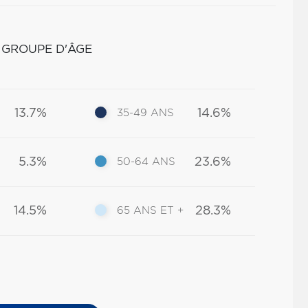
 GROUPE D'ÂGE
13.7%
14.6%
35-49 ANS
5.3%
23.6%
50-64 ANS
14.5%
28.3%
65 ANS ET +