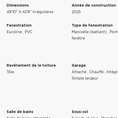
Dimensions
Année de construction
49'10" X 42'8" Irrégulières
2025
Fenestration
Type de fenestration
Euroline
,
PVC
Manivelle (battant)
,
Port
fenêtre
Revêtement de la toiture
Garage
Tôle
Attaché
,
Chauffé
,
Intég
Simple largeur
Salle de bains
Sous-sol