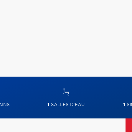
AINS
1
SALLES D'EAU
1
SI