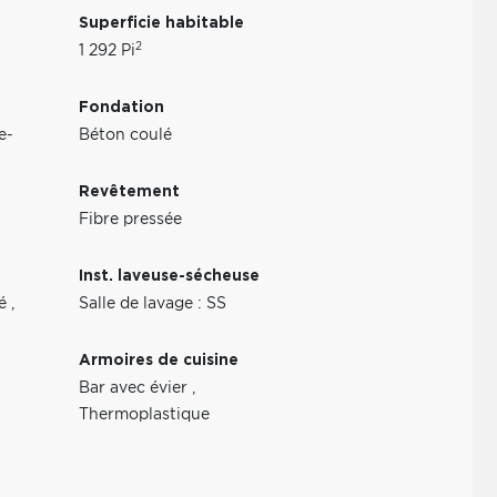
Superficie habitable
2
1 292 Pi
Fondation
e-
Béton coulé
Revêtement
Fibre pressée
Inst. laveuse-sécheuse
ré
,
Salle de lavage : SS
Armoires de cuisine
Bar avec évier
,
Thermoplastique