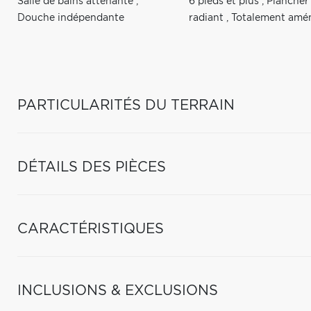
Salle de bains attenante
,
6 pieds et plus
,
Plancher
Douche indépendante
radiant
,
Totalement amé
PARTICULARITÉS DU TERRAIN
DÉTAILS DES PIÈCES
CARACTÉRISTIQUES
INCLUSIONS & EXCLUSIONS