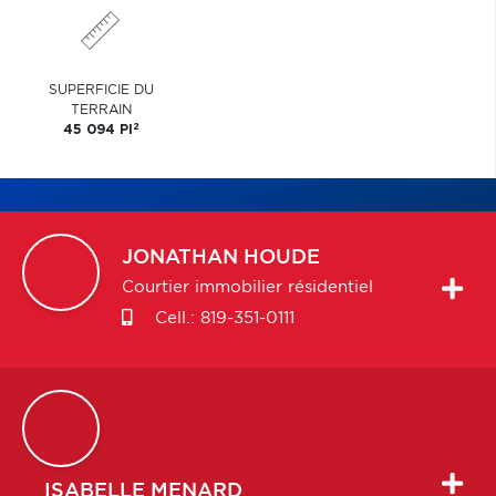
SUPERFICIE DU
TERRAIN
2
45 094 PI
JONATHAN
HOUDE
Courtier immobilier résidentiel
Cell.:
819-351-0111
ISABELLE
MENARD