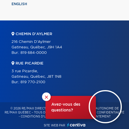
ENGLISH
CHEMIN D'AYLMER
216 Chemin D'Aylmer
Gatineau, Québec, J9H 1A4
Bur.:
819 684-0000
RUE PICARDIE
3 rue Picardie,
Gatineau, Québec, J8T 1N8
Bur.:
819 770-2100
×
Avez-vous des
© 2026 RE/MAX DIRECT – FRANCHISÉ INDÉPENDANT ET AUTONOME DE
questions?
RE/MAX QUÉBEC – TOUS DROITS RÉSERVÉS -
POLITIQUE DE CONFIDENTIALITÉ
-
CONDITIONS D'UTILISATION
-
GESTION DU CONSENTEMENT
SITE WEB PAR