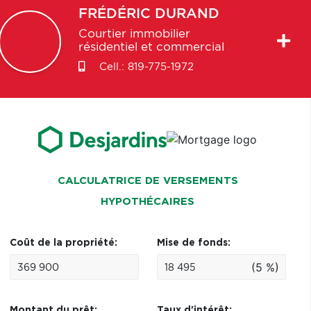
FRÉDÉRIC
DURAND
Courtier immobilier
résidentiel et commercial
Cell.:
819-775-1972
CALCULATRICE DE VERSEMENTS
HYPOTHÉCAIRES
Coût de la propriété:
Mise de fonds:
(5 %)
Montant du prêt:
Taux d'intérêt: