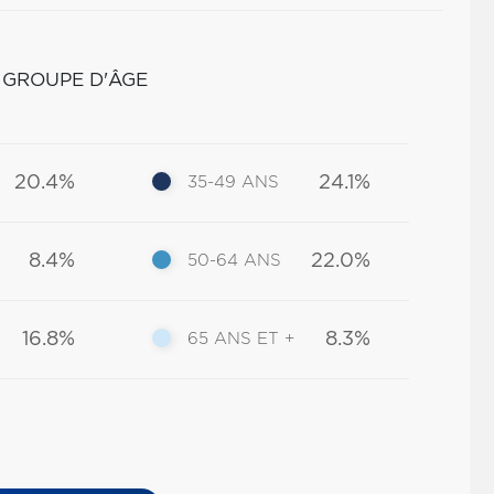
 GROUPE D'ÂGE
20.4%
24.1%
35-49 ANS
8.4%
22.0%
50-64 ANS
16.8%
8.3%
65 ANS ET +