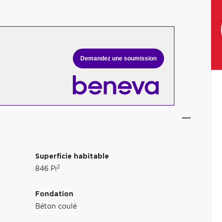
Demandez une soumission
Superficie habitable
2
846 Pi
Fondation
Béton coulé