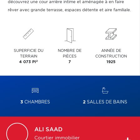
découvrez une cour arrière intime et aménagée à en faire
rêver avec grande terrasse, espaces détente et aire familiale.
SUPERFICIE DU
NOMBRE DE
ANNÉE DE
TERRAIN
PIÈCES
CONSTRUCTION
2
4 073 PI
7
1925
3
CHAMBRES
2
SALLES DE BAINS
ALI
SAAD
Courtier immobilier