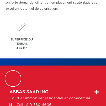
en forte demande, offrant un emplacement stratégique et un
excellent potentiel de valorisation.
SUPERFICIE DU
TERRAIN
2
465 M
ABBAS
SAAD INC.
Courtier immobilier résidentiel et commercial
Cell.:
819-360-4606