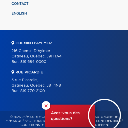
CONTACT
ENGLISH
CHEMIN D'AYLMER
216 Chemin D'Aylmer
Gatineau, Québec, J9H 1A4
Bur.:
819 684-0000
RUE PICARDIE
3 rue Picardie,
Gatineau, Québec, J8T 1N8
Bur.:
819 770-2100
×
Avez-vous des
© 2026 RE/MAX DIRECT – FRANCHISÉ INDÉPENDANT ET AUTONOME DE
questions?
RE/MAX QUÉBEC – TOUS DROITS RÉSERVÉS -
POLITIQUE DE CONFIDENTIALITÉ
-
CONDITIONS D'UTILISATION
-
GESTION DU CONSENTEMENT