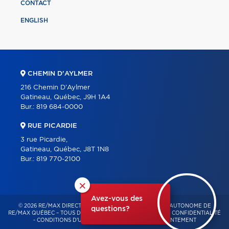
CONTACT
ENGLISH
CHEMIN D'AYLMER
216 Chemin D'Aylmer
Gatineau, Québec, J9H 1A4
Bur.:
819 684-0000
RUE PICARDIE
3 rue Picardie,
Gatineau, Québec, J8T 1N8
Bur.:
819 770-2100
×
Avez-vous des
© 2026 RE/MAX DIRECT – FRANCHISÉ INDÉPENDANT ET AUTONOME DE
questions?
RE/MAX QUÉBEC – TOUS DROITS RÉSERVÉS -
POLITIQUE DE CONFIDENTIALITÉ
-
CONDITIONS D'UTILISATION
-
GESTION DU CONSENTEMENT