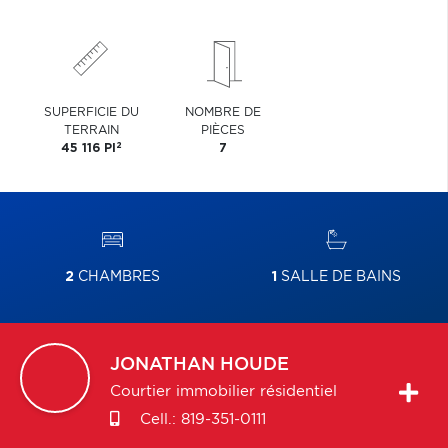
SUPERFICIE DU
NOMBRE DE
TERRAIN
PIÈCES
2
45 116 PI
7
2
CHAMBRES
1
SALLE DE BAINS
JONATHAN
HOUDE
Courtier immobilier résidentiel
Cell.:
819-351-0111