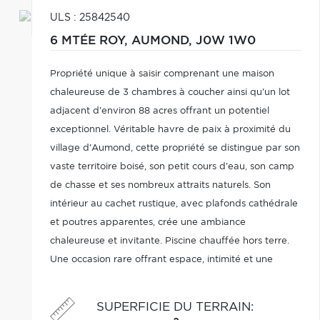
ULS : 25842540
6 MTÉE ROY,
AUMOND,
J0W 1W0
Propriété unique à saisir comprenant une maison
chaleureuse de 3 chambres à coucher ainsi qu'un lot
adjacent d'environ 88 acres offrant un potentiel
exceptionnel. Véritable havre de paix à proximité du
village d'Aumond, cette propriété se distingue par son
vaste territoire boisé, son petit cours d'eau, son camp
de chasse et ses nombreux attraits naturels. Son
intérieur au cachet rustique, avec plafonds cathédrale
et poutres apparentes, crée une ambiance
chaleureuse et invitante. Piscine chauffée hors terre.
Une occasion rare offrant espace, intimité et une
multitude de possibilités grâce à son zonage
polyvalent.
SUPERFICIE DU TERRAIN
: