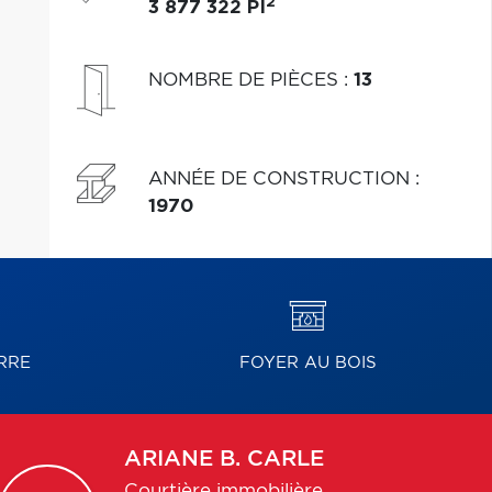
2
3 877 322 PI
NOMBRE DE PIÈCES
:
13
ANNÉE DE CONSTRUCTION
:
1970
RRE
FOYER AU BOIS
ARIANE
B. CARLE
Courtière immobilière