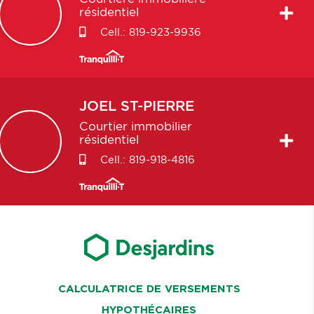
résidentiel
Cell.:
819-923-9936
JOEL
ST-PIERRE
Courtier immobilier
résidentiel
Cell.:
819-918-4816
CALCULATRICE DE VERSEMENTS
HYPOTHÉCAIRES