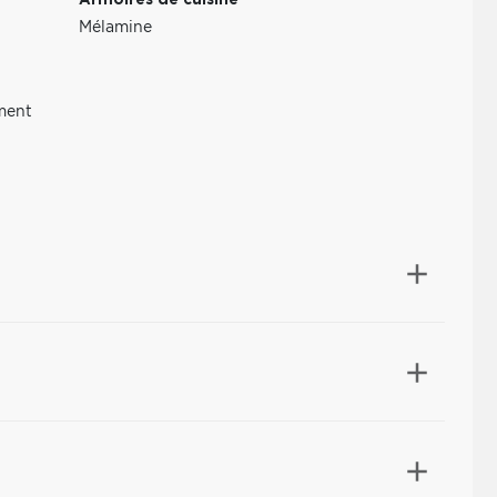
Armoires de cuisine
Mélamine
ement