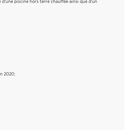
é d'une piscine hors terre chauffée ainsi que d'un
en 2020;