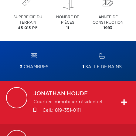
SUPERFICIE DU
NOMBRE DE
ANNÉE DE
TERRAIN
PIÈCES
CONSTRUCTION
2
45 015 PI
11
1993
3
CHAMBRES
1
SALLE DE BAINS
JONATHAN
HOUDE
Courtier immobilier résidentiel
Cell.:
819-351-0111