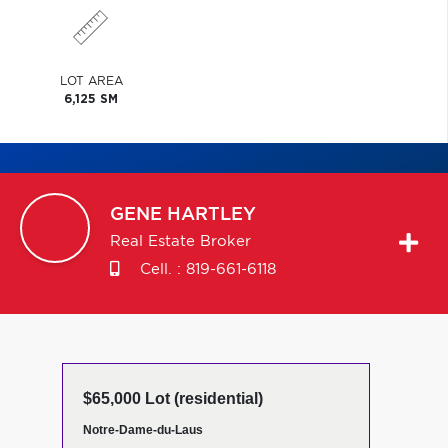
LOT AREA
6,125 SM
GENE
HARTLEY
Real Estate Broker
Cell. :
819-661-6118
$65,000 Lot (residential)
Notre-Dame-du-Laus