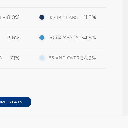
8.0%
11.6%
DER
35-49 YEARS
3.6%
34.8%
50-64 YEARS
7.1%
34.9%
S
65 AND OVER
RE STATS