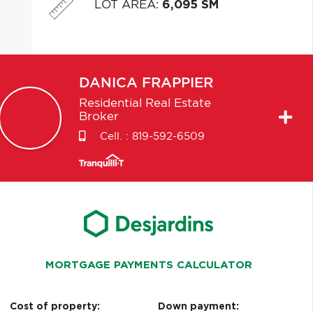
LOT AREA
:
6,095 SM
DANICA
FRAPPIER
Residential Real Estate
Broker
Cell. :
819-592-6509
MORTGAGE PAYMENTS CALCULATOR
Cost of property:
Down payment: