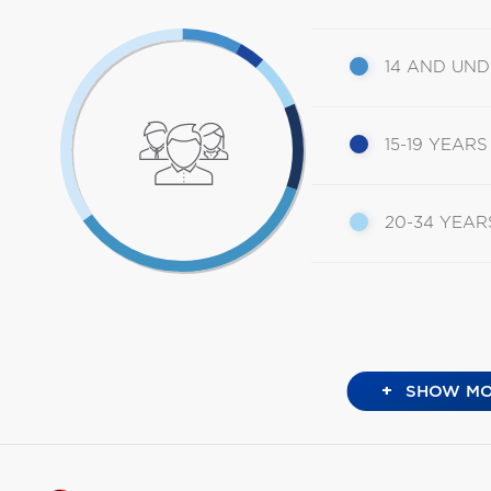
14 AND UN
15-19 YEARS
20-34 YEAR
+
SHOW MO