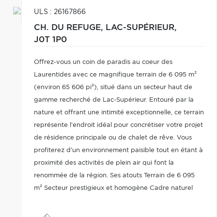
ULS : 26167866
CH. DU REFUGE,
LAC-SUPÉRIEUR,
J0T 1P0
Offrez-vous un coin de paradis au coeur des
Laurentides avec ce magnifique terrain de 6 095 m²
(environ 65 606 pi²), situé dans un secteur haut de
gamme recherché de Lac-Supérieur. Entouré par la
nature et offrant une intimité exceptionnelle, ce terrain
représente l'endroit idéal pour concrétiser votre projet
de résidence principale ou de chalet de rêve. Vous
profiterez d'un environnement paisible tout en étant à
proximité des activités de plein air qui font la
renommée de la région. Ses atouts Terrain de 6 095
m² Secteur prestigieux et homogène Cadre naturel
enchanteur et boisé Accès notarié privé au Lac-
Supérieur,